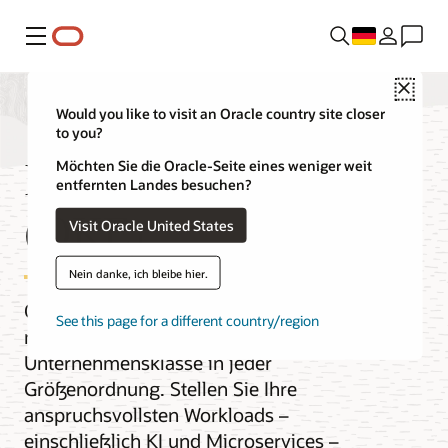
Menü
Close
Would you like to visit an Oracle country site closer
to you?
Kubernetes Engine
Möchten Sie die Oracle-Seite eines weniger weit
entfernten Landes besuchen?
(OKE)
Visit Oracle United States
Nein danke, ich bleibe hier.
OKE optimiert den Betrieb für Cloud-
See this page for a different country/region
natives Kubernetes der
Unternehmensklasse in jeder
Größenordnung. Stellen Sie Ihre
anspruchsvollsten Workloads –
einschließlich KI und Microservices –