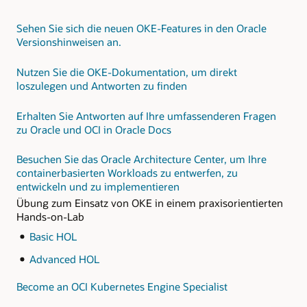
Ihre Art, Anwendungen zu entwickeln, zu aktualisieren
und zu skalieren: mit weniger Aufwand und mehr
Sehen Sie sich die neuen OKE-Features in den Oracle
Kontrolle.
Versionshinweisen an.
Weitere Informationen zur Entwicklung und Verwaltung
von Microservices:
Nutzen Sie die OKE-Dokumentation, um direkt
loszulegen und Antworten zu finden
Entdecken Sie
Trainieren Sie
Referenzarchitekturen
Deployment,
Erhalten Sie Antworten auf Ihre umfassenderen Fragen
und Best Practices für
Management und
zu Oracle und OCI in Oracle Docs
Microservices auf OCI
Skalierung von
Microservices auf OKE
im
praktischen LiveLab-
Besuchen Sie das Oracle Architecture Center, um Ihre
Überwachen und
Workshop
optimieren Sie Ihre
containerbasierten Workloads zu entwerfen, zu
Anwendungen mit dem
entwickeln und zu implementieren
Oracle Application
Sehen Sie sich eine
Übung zum Einsatz von OKE in einem praxisorientierten
Performance
Spring Boot
Hands-on-Lab
Monitoring Cloud
Microservices-
Service für
Referenzimplementierung
Basic HOL
Microservices
auf Oracle Cloud
an
Advanced HOL
Become an OCI Kubernetes Engine Specialist