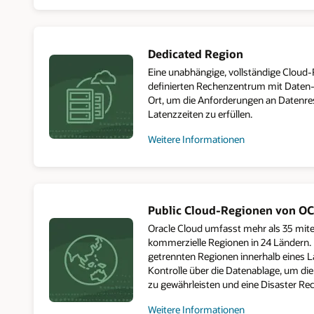
Sovereign
Sicherheitsgesetze
Cloud
einhalten,
den
Zugang
Dedicated Region
und
den
Eine unabhängige, vollständige Cloud
Betrieb
definierten Rechenzentrum mit Daten
einschränken,
Ort, um die Anforderungen an Datenre
den
Latenzzeiten zu erfüllen.
Daten-
und
Weitere Informationen
Informationsfluss
beschränken
zu
oder
Dedicated
isoliert
Region
von
Cloud@Customer
anderen
Public Cloud-Regionen von OC
bzw.
vom
Oracle Cloud umfasst mehr als 35 mit
Internet
kommerzielle Regionen in 24 Ländern. 
tätig
getrennten Regionen innerhalb eines 
sein
wollen
Kontrolle über die Datenablage, um die
–
zu gewährleisten und eine Disaster Re
Oracle
hat
Weitere Informationen