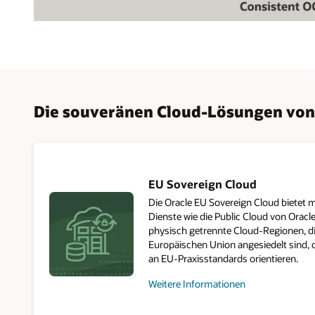
Oracle
Cloud
Infrastructure
bietet
eine
breite
Die souveränen Cloud-Lösungen von 
Palette
von
Lösungen,
die
Sie
dort
abholen,
EU Sovereign Cloud
wo
Die Oracle EU Sovereign Cloud bietet m
Sie
gerade
Dienste wie die Public Cloud von Oracl
sind.
physisch getrennte Cloud-Regionen, die
Ganz
Europäischen Union angesiedelt sind, 
gleich,
an EU-Praxisstandards orientieren.
ob
Sie
Weitere Informationen
lokale
zur
Datenschutz-
EU
und