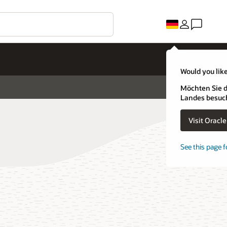
Would you like
Möchten Sie d
Landes besuc
Visit Oracl
See this page f