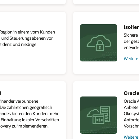
Govern
Cloud
Isolie
-Region in einem vom Kunden
Sichere
- und Steuerungsebenen vor
der ges
sidenz und niedrige
entwick
Weitere
zur
isoliert
Cloud
I
Oracle
einander verbundene
Oracle A
Die zahlreichen geografisch
Anbiete
Landes bieten den Kunden mehr
Ökosyste
 Einhaltung lokaler Vorschriften
Anforder
covery zu implementieren.
Vorschri
Weitere