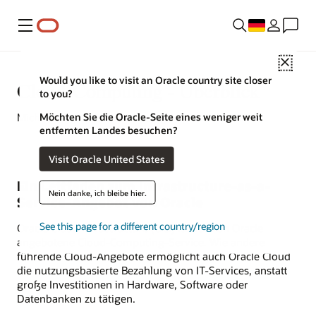
Menü
Close
Would you like to visit an Oracle country site closer
Cloud-Computing - Überblick
to you?
Möchten Sie die Oracle-Seite eines weniger weit
Michael Chen | Content Strategist | 26. Juli 2022
entfernten Landes besuchen?
Visit Oracle United States
Ein Leitfaden zum Infrastructure-as-a-
Nein danke, ich bleibe hier.
Service-Angebot von Oracle
See this page for a different country/region
Oracle Cloud Infrastructure (OCI) ist der von Oracle
angebotene
Cloud-Computing
-Service. Wie andere
führende Cloud-Angebote ermöglicht auch Oracle Cloud
die nutzungsbasierte Bezahlung von IT-Services, anstatt
große Investitionen in Hardware, Software oder
Datenbanken zu tätigen.