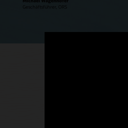
Michael Wagenhofer
Geschäftsführer, ORS
Verlagern Sie Ihr OSS/BSS i
Migrieren Sie IT-Workloads, betreiben Sie Netz
entwickeln Sie neue Anwendungen für Unter
alles auf einer kostengünstigen Cloud-Plattfor
Erfahren Sie mehr über Oracle Cloud for Telcos
Ermöglichen Sie Ihren Team