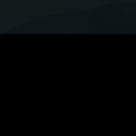
n die Cloud
Kommunikationsber
Systemintegration
werke effizient und
nehmenskunden – und das
Profitieren Sie von unserem OS
m.
und unseren Assets und Beschleu
Cloud-Anwendungen zu integrieren
Erfahren Sie mehr über Oracle Co
s, erfolgreiche