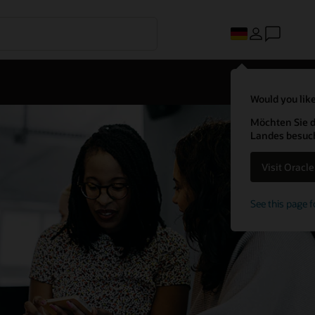
Would you like
Möchten Sie d
Landes besuc
Visit Oracl
See this page f