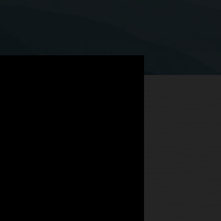
atung und
S-/BSS-Telekommunikations-Know-how
nigern, um Ihre On-Premises- und
, zu konfigurieren und auszuführen.
mmunications Consulting