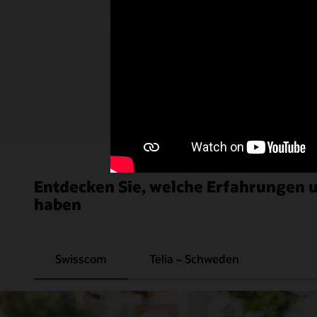
Lösungen bereitzustellen
Erwerben Sie ein umfassendes Verständnis de
Anwendungen, um Lösungen schneller, zu ger
geringerem Risiko zu entwickeln und bereitzust
Oracle Communications Applications Learning
(PDF)
Entdecken Sie, welche Erfahrungen
haben
Swisscom
Telia – Schweden