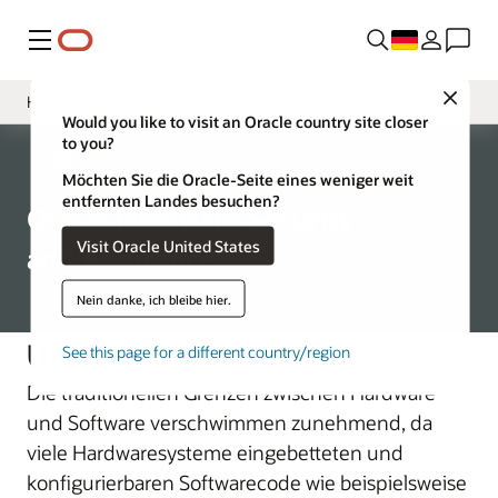
Menü
Close
Hardwaresicherheit und -sicherung
Would you like to visit an Oracle country site closer
to you?
Einführung
Unternehmens-
Möchten Sie die Oracle-Seite eines weniger weit
Suppliers Security
entfernten Landes besuchen?
Oracle Hardware Security
Visit Oracle United States
and Assurance
Nein danke, ich bleibe hier.
Überblick
See this page for a different country/region
Die traditionellen Grenzen zwischen Hardware
und Software verschwimmen zunehmend, da
viele Hardwaresysteme eingebetteten und
konfigurierbaren Softwarecode wie beispielsweise