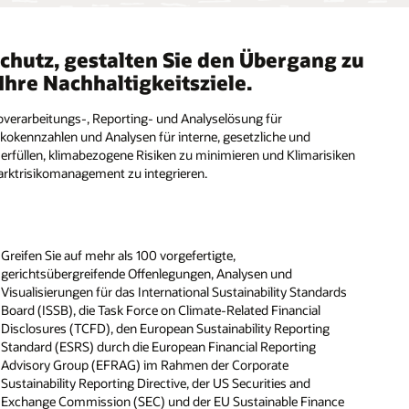
schutz, gestalten Sie den Übergang zu
hre Nachhaltigkeitsziele.
ikoverarbeitungs-, Reporting- und Analyselösung für
kokennzahlen und Analysen für interne, gesetzliche und
erfüllen, klimabezogene Risiken zu minimieren und Klimarisiken
arktrisikomanagement zu integrieren.
Gemeinsame IFRS 9-Anwendungsinfrastruktur und
Fähigkeit, zukunftsgerichtete Kreditrisikoparameter zu
Unübertroffenes Datenmanagement und Governance-
Datenmodell/Quelle
generieren und Rücklagenanpassungen durchzuführen
Framework
Zukunftssichere Plattform für mehrere Geschäftsbereiche,
Länder und Sprachen
Steuern Sie Prozesse und Daten für Buchhaltung,
Vollständige Transparenz und Datenherkunft in der gesamten
Wichtige Offenlegungsberichte über Oracle Business
Integriertes Risiko- und Finanzdatenmodell zur Sicherstellung
Greifen Sie auf mehr als 100 vorgefertigte,
Finanzreporting sowie zugehörige Prüfungen und Analysen.
Anwendung
Intelligence
der BCBS 239-Compliance für die Aggregation von
Workflowautomatisierung zum Auffüllen, Suchen und Prüfen
gerichtsübergreifende Offenlegungen, Analysen und
Risikodaten
von Berichten und genehmigten CRS-Berichten per E-Mail
Visualisierungen für das International Sustainability Standards
Analysieren Sie Salden- und Abstimmungsdaten mithilfe
Möglichkeit der Monetarisierung von Daten zur Förderung
Board (ISSB), die Task Force on Climate-Related Financial
eines umfangreichen Katalogs an Analysen, Berichten und
von Managemententscheidungen und strategischen
Disclosures (TCFD), den European Sustainability Reporting
Dashboards.
Geschäftseinblicken
 (PDF)
Standard (ESRS) durch die European Financial Reporting
Advisory Group (EFRAG) im Rahmen der Corporate
rd (PDF)
Sustainability Reporting Directive, der US Securities and
DF)
Exchange Commission (SEC) und der EU Sustainable Finance