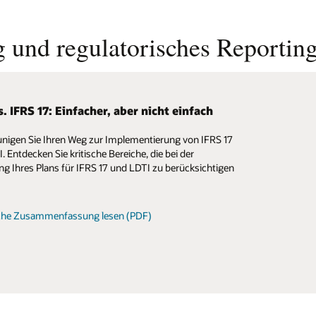
 und regulatorisches Reportin
. IFRS 17: Einfacher, aber nicht einfach
forderungen des FRTB mit Oracle Financial
es bewältigen
nigen Sie Ihren Weg zur Implementierung von IFRS 17
le Financial Services FRTB-Lösung umfasst
. Entdecken Sie kritische Bereiche, die bei der
en von Numerix, die Finanzinstituten die Transparenz
g Ihres Plans für IFRS 17 und LDTI zu berücksichtigen
ibilität bieten, die zur Einhaltung der FRTB-Standards
ich sind.
che Zusammenfassung lesen (PDF)
sübersicht lesen (PDF)