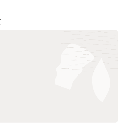
g
Fallstudie: Südostasiatische Bank
erreicht ICAAP-Compliance und baut
starke Risiko- und Performance-
Plattform auf (PDF)