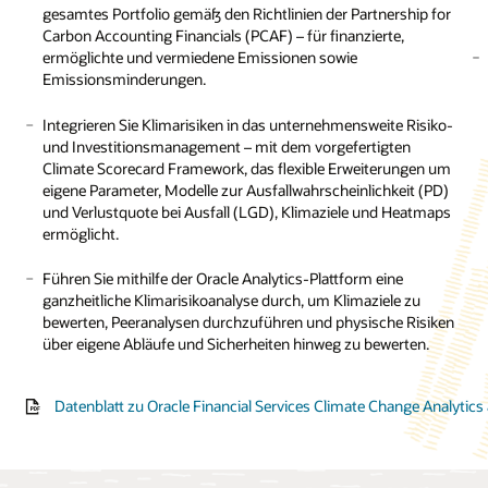
 Accounting Hub
Datenblatt: Regulatorisches Reporting für die Europäische Bank
gesamtes Portfolio gemäß den Richtlinien der Partnership for
bare Filialvolumen
Lösungsübersicht zu Accounting Foundation anzeigen (PDF)
Carbon Accounting Financials (PCAF) – für finanzierte,
e IFRS 17 Analyzer
ischer und zukünftiger
ermöglichte und vermiedene Emissionen sowie
Datenblatt zu Accounting Foundation anzeigen (PDF)
nungen,
Emissionsminderungen.
artswert, Cashflows
ehr
Integrieren Sie Klimarisiken in das unternehmensweite Risiko-
und Investitionsmanagement – mit dem vorgefertigten
blatt: Oracle LDTI Analyzer (PDF)
Climate Scorecard Framework, das flexible Erweiterungen um
rafik: IFRS 17/LDTI-Buchhaltungsstandards aus Insight-
eigene Parameter, Modelle zur Ausfallwahrscheinlichkeit (PD)
n erreichen (PDF)
und Verlustquote bei Ausfall (LGD), Klimaziele und Heatmaps
ermöglicht.
Führen Sie mithilfe der Oracle Analytics-Plattform eine
ganzheitliche Klimarisikoanalyse durch, um Klimaziele zu
bewerten, Peeranalysen durchzuführen und physische Risiken
über eigene Abläufe und Sicherheiten hinweg zu bewerten.
Datenblatt zu Oracle Financial Services Climate Change Analytics