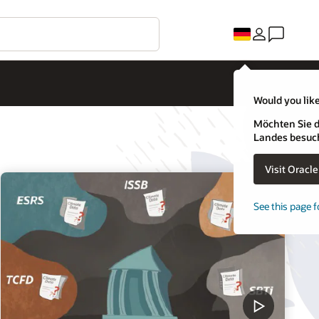
Would you like
Möchten Sie d
Landes besuc
Visit Oracl
See this page f