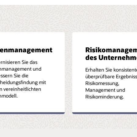
tenmanagement
Risikomanage
des Unternehm
nisieren Sie das
nmanagement und
Erhalten Sie konsistent
ssern Sie die
überprüfbare Ergebniss
cheidungsfindung mit
Risikomessung,
 vereinheitlichten
Management und
nmodell.
Risikominderung.