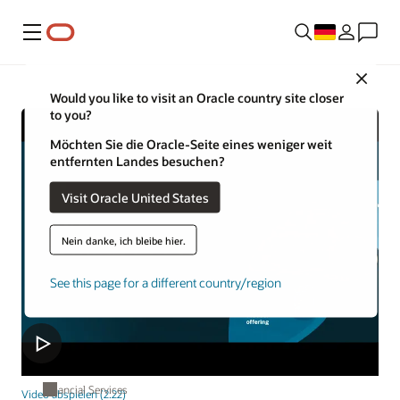
Menü
Close
Would you like to visit an Oracle country site closer
to you?
Möchten Sie die Oracle-Seite eines weniger weit
entfernten Landes besuchen?
Visit Oracle United States
Nein danke, ich bleibe hier.
See this page for a different country/region
Financial Services
Video abspielen (2:22)