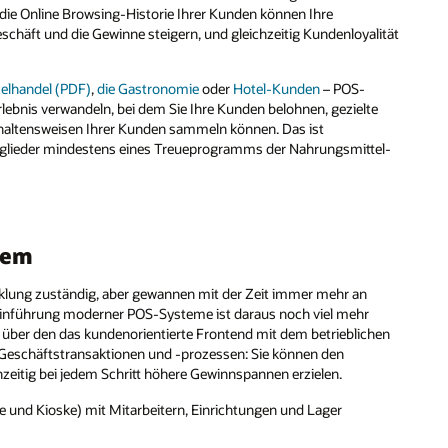
 die Online Browsing-Historie Ihrer Kunden können Ihre
chäft und die Gewinne steigern, und gleichzeitig Kundenloyalität
zelhandel (PDF)
,
die Gastronomie
oder
Hotel-Kunden
– POS-
ebnis verwandeln, bei dem Sie Ihre Kunden belohnen, gezielte
haltensweisen Ihrer Kunden sammeln können. Das ist
tglieder mindestens eines Treueprogramms der Nahrungsmittel-
tem
cklung zuständig, aber gewannen mit der Zeit immer mehr an
 Einführung moderner POS-Systeme ist daraus noch viel mehr
über den das kundenorientierte Frontend mit dem betrieblichen
on Geschäftstransaktionen und -prozessen: Sie können den
chzeitig bei jedem Schritt höhere Gewinnspannen erzielen.
e und Kioske) mit Mitarbeitern, Einrichtungen und Lager