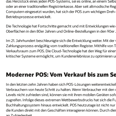
das Herzstück eines jeden POS-Systems, sei es online, an einem Selb
oder an einer traditionellen Registrierkasse. Aber seit altmodische 
Computern eingesetzt wurden, hat sich der POS zum wichtigen Dreh-
Betriebsprozesse entwickelt.
Die Technologie hat Fortschritte gemacht und mit Entwicklungen wie 
Oberflächen in den 80er Jahren und Online-Bestellungen in den 90er
Im 21. Jahrhundert beschleunigte sich die Entwicklung weiter. Mit de
Zahlungsprozess endgültig vom traditionellen Register. Mithilfe vo
Verkaufsraum zum POS. Die Cloud-Technologie hat den Weg für einen 
kritischer Systeme ermöglicht, um Kundenerlebnisse zu optimieren u
Moderner POS: Vom Verkauf bis zum Se
In den letzten zehn Jahren haben sich POS-Lösungen weiterentwicke
Verbrauchern von heute Schritt zu halten. Wenn Verbraucher mit de
Levels nicht zufrieden sind, können sie mit ihren mobilen Geräten so
zugreifen. Infolge dieses extremen Wettbewerbsdrucks hat sich die 
Buchhaltungssystem hinaus entwickelt. POS heutzutage ist nicht nur e
die Kunden direkt mit den Geschäften interagieren können. Durch die
an Zufriedenheit.