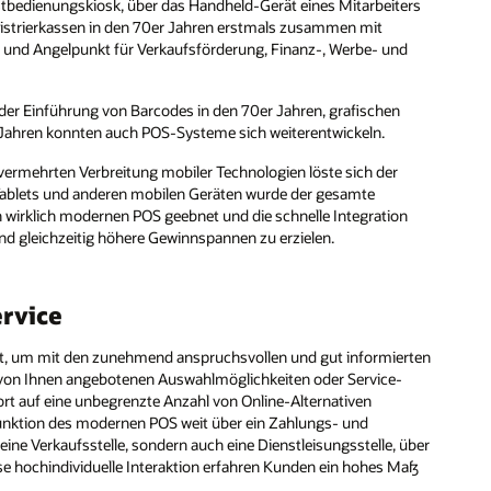
stbedienungskiosk, über das Handheld-Gerät eines Mitarbeiters
Registrierkassen in den 70er Jahren erstmals zusammen mit
 und Angelpunkt für Verkaufsförderung, Finanz-, Werbe- und
der Einführung von Barcodes in den 70er Jahren, grafischen
 Jahren konnten auch POS-Systeme sich weiterentwickeln.
r vermehrten Verbreitung mobiler Technologien löste sich der
n Tablets und anderen mobilen Geräten wurde der gesamte
wirklich modernen POS geebnet und die schnelle Integration
nd gleichzeitig höhere Gewinnspannen zu erzielen.
rvice
lt, um mit den zunehmend anspruchsvollen und gut informierten
n von Ihnen angebotenen Auswahlmöglichkeiten oder Service-
fort auf eine unbegrenzte Anzahl von Online-Alternativen
Funktion des modernen POS weit über ein Zahlungs- und
ine Verkaufsstelle, sondern auch eine Dienstleisungsstelle, über
se hochindividuelle Interaktion erfahren Kunden ein hohes Maß