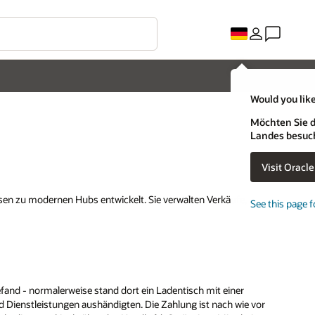
Would you like
Möchten Sie d
Landes besuc
Visit Oracl
sen zu modernen Hubs entwickelt. Sie verwalten Verkäufe,
See this page f
efand - normalerweise stand dort ein Ladentisch mit einer
 Dienstleistungen aushändigten. Die Zahlung ist nach wie vor