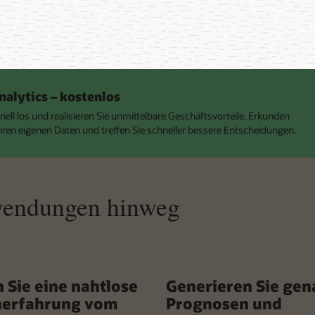
nalytics – kostenlos
nell los und realisieren Sie unmittelbare Geschäftsvorteile. Erkunden
Ihren eigenen Daten und treffen Sie schneller bessere Entscheidungen.
wendungen hinweg
 Sie eine nahtlose
Generieren Sie gen
erfahrung vom
Prognosen und