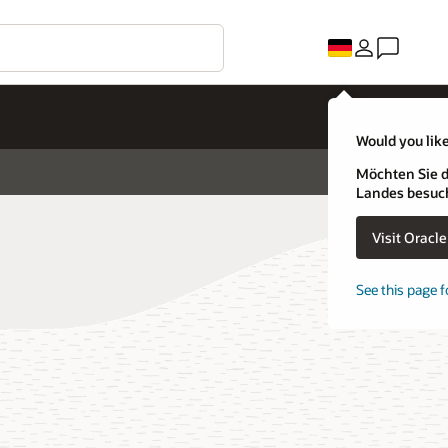
Would you like
Möchten Sie d
Landes besuc
Visit Oracl
See this page f