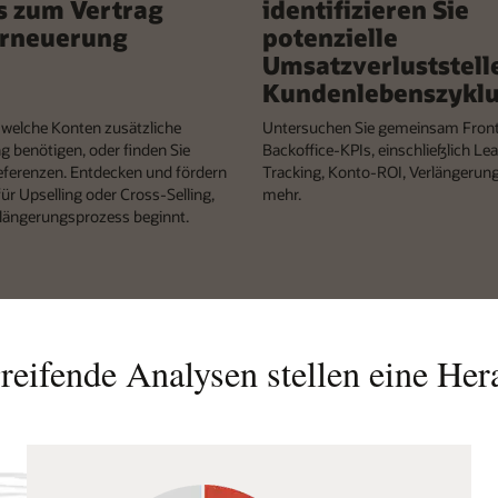
s zum Vertrag
identifizieren Sie
Erneuerung
potenzielle
Umsatzverluststell
Kundenlebenszykl
, welche Konten zusätzliche
Untersuchen Sie gemeinsam Fron
g benötigen, oder finden Sie
Backoffice-KPIs, einschließlich Le
Referenzen. Entdecken und fördern
Tracking, Konto-ROI, Verlängerun
ür Upselling oder Cross-Selling,
mehr.
rlängerungsprozess beginnt.
reifende Analysen stellen eine Her