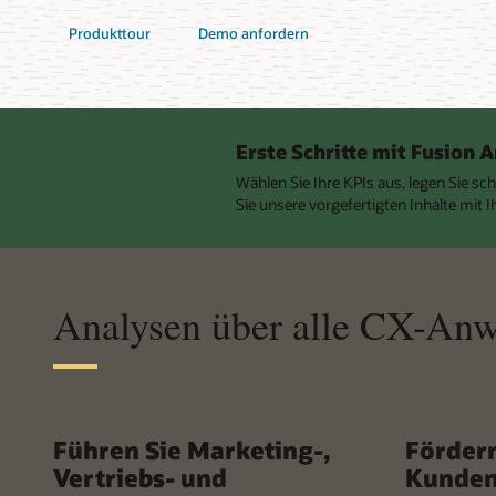
Produkttour
Demo anfordern
Erste Schritte mit Fusion A
Wählen Sie Ihre KPIs aus, legen Sie sch
Sie unsere vorgefertigten Inhalte mit 
Analysen über alle CX-An
Führen Sie Marketing-,
Fördern
Vertriebs- und
Kunden