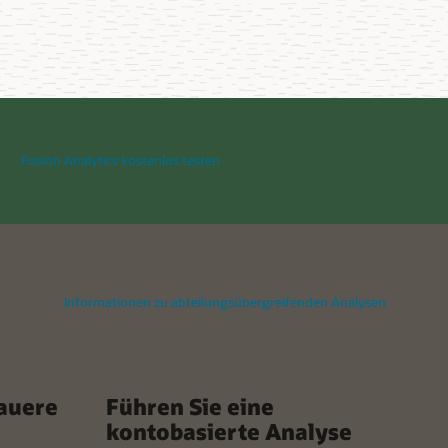
Fusion Analytics kostenlos testen
Informationen zu abteilungsübergreifenden Analysen
auere
Führen Sie eine
kontobasierte Analyse