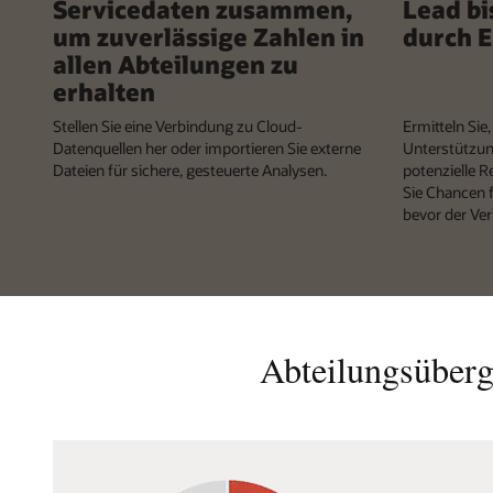
Servicedaten zusammen,
Lead bi
um zuverlässige Zahlen in
durch 
allen Abteilungen zu
erhalten
Stellen Sie eine Verbindung zu Cloud-
Ermitteln Sie
Datenquellen her oder importieren Sie externe
Unterstützun
Dateien für sichere, gesteuerte Analysen.
potenzielle 
Sie Chancen f
bevor der Ve
Abteilungsüberg