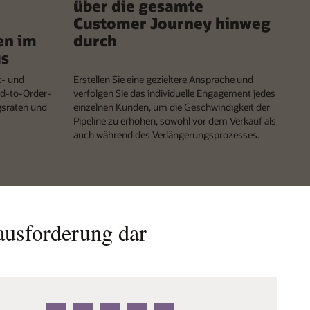
über die gesamte
Customer Journey hinweg
en im
durch
us
t- und
Erstellen Sie eine gezieltere Ansprache und
ad-to-Order-
verfolgen Sie das individuelle Engagement jedes
gsraten und
einzelnen Kunden, um die Geschwindigkeit der
Pipeline zu erhöhen, sowohl vor dem Verkauf als
auch während des Verlängerungsprozesses.
ausforderung dar