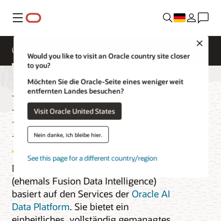
Menü
Close
Überblick
Insight Applications
Library
Would you like to visit an Oracle country site closer
to you?
Möchten Sie die Oracle-Seite eines weniger weit
entfernten Landes besuchen?
Fusion AI Data
Visit Oracle United States
Platform
Nein danke, ich bleibe hier.
See this page for a different country/region
Die Oracle Fusion AI Data Platform
(ehemals Fusion Data Intelligence)
basiert auf den Services der
Oracle AI
Data Platform
. Sie bietet ein
einheitliches, vollständig gemanagtes