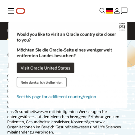
Menü
Close
Übersicht
Gesundheitsprodukte
Would you like to visit an Oracle country site closer
to you?
Möchten Sie die Oracle-Seite eines weniger weit
Oracle Health - Reimagine the
entfernten Landes besuchen?
future of health
Visit Oracle United States
Oracle Health bietet Gesundheitseinrichtungen Möglichkeiten der
Vernetzung, die sie benötigen, um den Bedürfnissen von Patienten
Nein danke, ich bleibe hier.
und klinischem Fachpersonal gerecht zu werden und die
Patientenversorgung zu verbessern. Durch vernetzte Technologien
See this page for a different country/region
und einheitliche Daten im Gesundheitssystem werden Innovationen
gefördert, um bessere Resultate in der Gesundheitsversorgung zu
erzielen. Deshalb entwickelt Oracle Health eine offene Plattform für
das Gesundheitswesen mit intelligenten Werkzeugen für
datengestützte, auf den Menschen bezogene Erfahrungen, um
Patienten, Gesundheitsdienstleister, Kostenträger sowie
Organisationen im Bereich Gesundheitswesen und Life Sciences
miteinander zu verbinden.