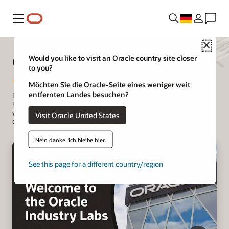
Menü
Close
Oracle Industry Lab
Would you like to visit an Oracle country site closer
to you?
Möchten Sie die Oracle-Seite eines weniger weit
entfernten Landes besuchen?
Das Oracle Industry Lab entwickelt Lösungen zur Bewältigung
komplexer Herausforderungen in verschiedenen Branchen. Wir
veranstalten an Standorten auf der ganzen Welt Besuche und Co-
Visit Oracle United States
Creation-Workshops mit Kunden und Partnern.
Nein danke, ich bleibe hier.
See this page for a different country/region