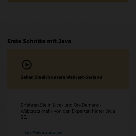
Erste Schritte mit Java
Sehen Sie sich unsere Webcast-Serie an
Support und Services
My Oracle Support
Erfahren Sie in Live- und On-Demand-
Webcasts mehr von den Experten hinter Java
Oracle Support-Richtlinien und -Praktiken
SE.
Technische Dokumentation und Ressourcen
Wenden Sie sich an Ihren Customer Success Manager
Ops.java
Java herunterladen
Java-Webcasts anzeigen