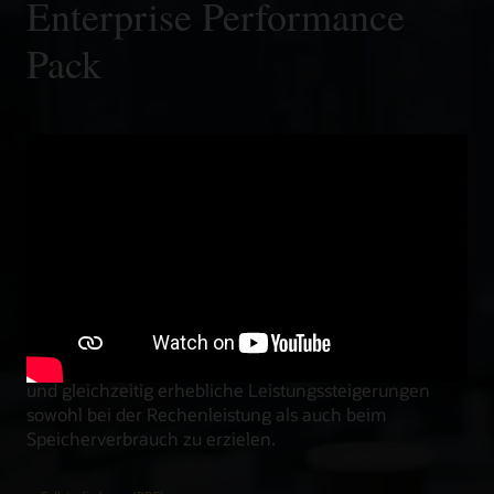
Enterprise Performance
Pack
Um den entscheidenden Anforderungen der Kunden
hinsichtlich Leistung, Speicheroptimierung,
Kosteneinsparungen und weiteren Aspekten gerecht
zu werden, nutzen Oracle Fusion Applications das
Oracle Java SE Subscription Enterprise Performance
Pack (EPP), wodurch die Reaktionszeiten der
Anwendungen um 40 % verbessert und die CPU-
Auslastung um 25 % gesenkt werden. Mithilfe von EPP
gelang es dem Oracle Fusion-Team, die zuvor
erstellten Entwurfsmuster und den Code beizubehalten
und gleichzeitig erhebliche Leistungssteigerungen
sowohl bei der Rechenleistung als auch beim
Speicherverbrauch zu erzielen.