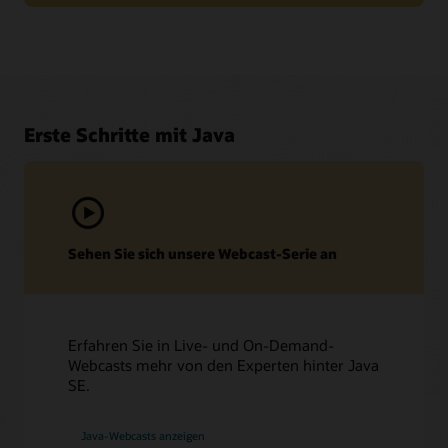
Erste Schritte mit Java
Sehen Sie sich unsere Webcast-Serie an
Support und Services
My Oracle Support
Erfahren Sie in Live- und On-Demand-
Webcasts mehr von den Experten hinter Java
Oracle Support-Richtlinien und -Praktiken
SE.
Technische Dokumentation und Ressourcen
Wenden Sie sich an Ihren Customer Success Manager
Ops.java
Java herunterladen
Java-Webcasts anzeigen