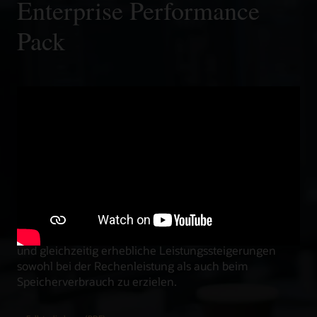
Enterprise Performance
Pack
Um den entscheidenden Anforderungen der Kunden
hinsichtlich Leistung, Speicheroptimierung,
Kosteneinsparungen und weiteren Aspekten gerecht
zu werden, nutzen Oracle Fusion Applications das
Oracle Java SE Subscription Enterprise Performance
Pack (EPP), wodurch die Reaktionszeiten der
Anwendungen um 40 % verbessert und die CPU-
Auslastung um 25 % gesenkt werden. Mithilfe von EPP
gelang es dem Oracle Fusion-Team, die zuvor
erstellten Entwurfsmuster und den Code beizubehalten
und gleichzeitig erhebliche Leistungssteigerungen
sowohl bei der Rechenleistung als auch beim
Speicherverbrauch zu erzielen.