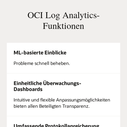
Infrastruktur
und
OCI Log Analytics-
Diensten:
Anwendungen,
Funktionen
Container,
SaaS-
Apps,
Infrastruktur
und
ML-basierte Einblicke
IoT-
Geräte,
Probleme schnell beheben.
Cloud-
Infrastruktur
und
-
Einheitliche Überwachungs-
Dienste,
Dashboards
egal
ob
Intuitive und flexible Anpassungsmöglichkeiten
auf
bieten allen Beteiligten Transparenz.
OCI,
einer
Cloud
Umfassende Protokollanreicherung
eines