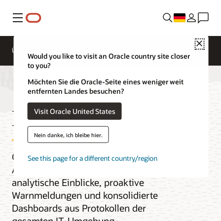
Menü
Close
Überblick
Would you like to visit an Oracle country site closer
to you?
Möchten Sie die Oracle-Seite eines weniger weit
entfernten Landes besuchen?
Log Analytics
Visit Oracle United States
Nein danke, ich bleibe hier.
Oracle Cloud Infrastructure (OCI) Log
See this page for a different country/region
Analytics bietet maschinell lernbasierte
analytische Einblicke, proaktive
Warnmeldungen und konsolidierte
Dashboards aus Protokollen der
gesamten IT-Umgebung.