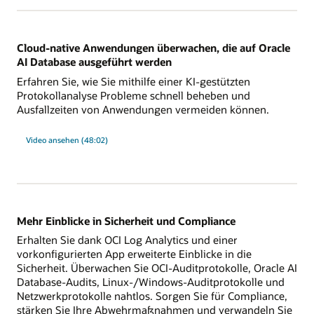
App
Cloud-native Anwendungen überwachen, die auf Oracle
AI Database ausgeführt werden
Erfahren Sie, wie Sie mithilfe einer KI-gestützten
Protokollanalyse Probleme schnell beheben und
Ausfallzeiten von Anwendungen vermeiden können.
:
Video ansehen (48:02)
Cloud-
native
Anwendungen
überwachen,
die
auf
Oracle
Database
ausgeführt
Mehr Einblicke in Sicherheit und Compliance
werden
Erhalten Sie dank OCI Log Analytics und einer
vorkonfigurierten App erweiterte Einblicke in die
Sicherheit. Überwachen Sie OCI-Auditprotokolle, Oracle AI
Database-Audits, Linux-/Windows-Auditprotokolle und
Netzwerkprotokolle nahtlos. Sorgen Sie für Compliance,
stärken Sie Ihre Abwehrmaßnahmen und verwandeln Sie