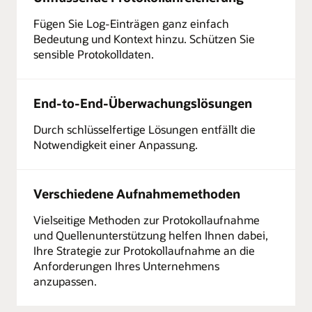
Drittanbieters
Fügen Sie Log-Einträgen ganz einfach
oder
Bedeutung und Kontext hinzu. Schützen Sie
On-
sensible Protokolldaten.
Premises,
generieren
Protokolldaten
in
End-to-End-Überwachungslösungen
unterschiedlichen
Formen,
Durch schlüsselfertige Lösungen entfällt die
Formaten
Notwendigkeit einer Anpassung.
und
Geschwindigkeiten.
Protokollsammler:
Verschiedene Aufnahmemethoden
Sammeln
Sie
Vielseitige Methoden zur Protokollaufnahme
die
und Quellenunterstützung helfen Ihnen dabei,
Protokolle
mit
Ihre Strategie zur Protokollaufnahme an die
einem
Anforderungen Ihres Unternehmens
Sammelagenten,
anzupassen.
der
für