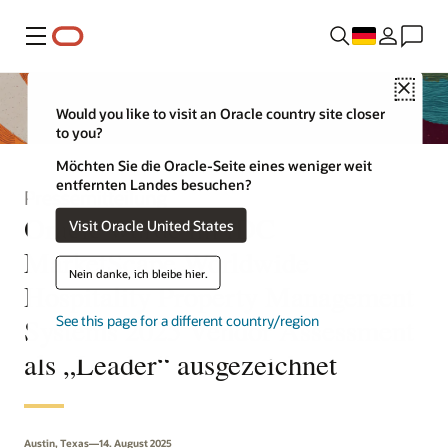
Menü
Close
Would you like to visit an Oracle country site closer
to you?
Möchten Sie die Oracle-Seite eines weniger weit
entfernten Landes besuchen?
Pressemitteilung
Oracle wurde im IDC
Visit Oracle United States
MarketScape Worldwide
Nein danke, ich bleibe hier.
Hospitality Property Management
Systems 2025 Vendor Assessment
See this page for a different country/region
als „Leader“ ausgezeichnet
Austin, Texas—14. August 2025