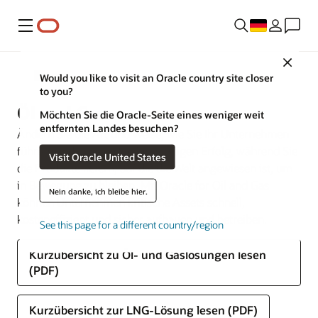
Menü
Close
Branchen
Would you like to visit an Oracle country site closer
to you?
Öl und Gas
Möchten Sie die Oracle-Seite eines weniger weit
entfernten Landes besuchen?
Ändern Sie die Art und Weise, wie Sie Ihr Unternehmen
führen, und erzielen Sie langfristigen Erfolg, während Sie
Visit Oracle United States
die Produkte liefern, auf die die Welt angewiesen ist, um
in Bewegung zu bleiben. Mit Oracle for Oil and Gas
Nein danke, ich bleibe hier.
können Unternehmen kritische Assets schnell,
kosteneffizient und sicher aufbauen und betreiben.
See this page for a different country/region
Kurzübersicht zu Öl- und Gaslösungen lesen
(PDF)
Kurzübersicht zur LNG-Lösung lesen (PDF)