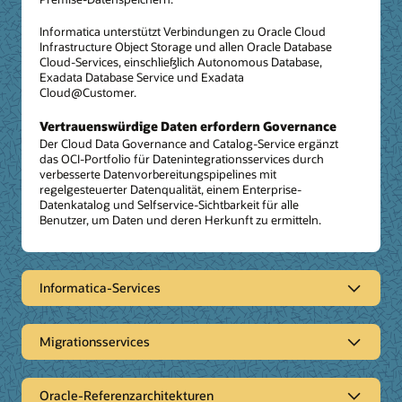
Informatica unterstützt Verbindungen zu Oracle Cloud
Infrastructure Object Storage und allen Oracle Database
Cloud-Services, einschließlich Autonomous Database,
Exadata Database Service und Exadata
Cloud@Customer.
Vertrauenswürdige Daten erfordern Governance
Der Cloud Data Governance and Catalog-Service ergänzt
das OCI-Portfolio für Datenintegrationsservices durch
verbesserte Datenvorbereitungspipelines mit
regelgesteuerter Datenqualität, einem Enterprise-
Datenkatalog und Selfservice-Sichtbarkeit für alle
Benutzer, um Daten und deren Herkunft zu ermitteln.
Informatica-Services
Informatica Intelligent Data
Management Cloud-Services
Migrationsservices
Intelligent Data Management Cloud
Informatica IDMC ist eine KI-gestützte
Migrationsservices
Oracle-Referenzarchitekturen
Datenmanagementlösung, die Ihre komplexe