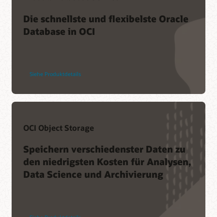
Migration zur Oracle Cloud mit Informatica (PDF)
Die schnellste und flexibelste Oracle
Database in OCI
Siehe Produktdetails
OCI Object Storage
Speichern verschiedenster Daten zu
den niedrigsten Kosten für Analysen,
Data Science und Archivierung