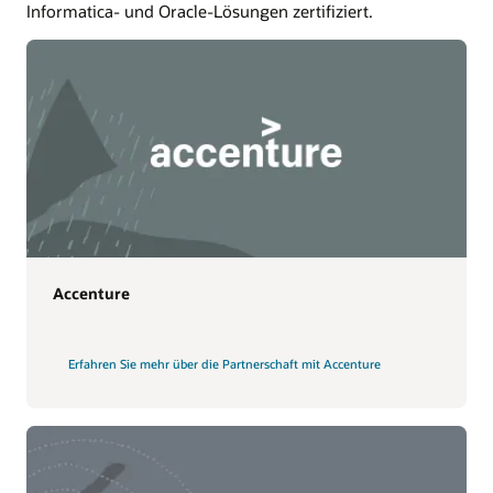
Enterprise Data Quality
Informatica- und Oracle-Lösungen zertifiziert.
Profilieren, standardisieren, messen und
überwachen Sie die Datenqualität im
Zeitverlauf, sodass Sie Ihren
Analyseergebnissen vertrauen können. Sorgen
Sie für kontinuierliche Konsistenz mit
wiederverwendbaren Regeln für
Datenbereinigung und -standardisierung,
Adressverifizierung, Parsing, Deduplizierung
und Anreicherung.
Weitere Informationen
Accenture
Erfahren Sie mehr über die Partnerschaft mit Accenture