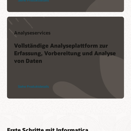
Siehe Produktdetails
Analyseservices
Vollständige Analyseplattform zur
Erfassung, Vorbereitung und Analyse
von Daten
Siehe Produktdetails
Erste Schritte mit Informatica