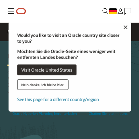
Menü
Close
EPM-Produkte
Vergleichen
Would you like to visit an Oracle country site closer
to you?
Möchten Sie die Oracle-Seite eines weniger weit
Oracle Hyperion Planning
entfernten Landes besuchen?
Visit Oracle United States
Oracle Hyperion Planning ist eine zentralisierte Planungs-,
Budgetierungs- und Prognoselösung, die Finanz- und
Betriebsplanungsprozesse integriert und die
Nein danke, ich bleibe hier.
Geschäftsvorhersagbarkeit verbessert.
See this page for a different country/region
Oracle Hyperion Planning herunterladen
Chatten Sie jetzt mit uns