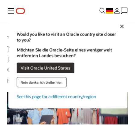
Menü
Close
Would you like to visit an Oracle country site closer
Was bedeutet
to you?
Bestandsmanagement im
Möchten Sie die Oracle-Seite eines weniger weit
entfernten Landes besuchen?
Einzelhandel? 8 Tipps für die
Optimierung
Visit Oracle United States
Michael Hickins | Content Strategist | 25. April 2023
Nein danke, ich bleibe hier.
See this page for a different country/region