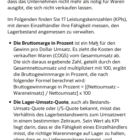
dass das Unternehmen nicht mehr als nötig für Waren
ausgibt, die sich nicht verkaufen lassen.
Im Folgenden finden Sie 17 Leistungskennzahlen (KPIs),
mit denen Einzelhändler ihre Fähigkeit messen, den
Lagerbestand angemessen zu verwalten.
Die Bruttomarge in Prozent
ist ein Maß für den
Gewinn pro Dollar Umsatz. Es zieht die Kosten der
verkauften Waren (COGS) vom Gesamtumsatz ab.
Die sich daraus ergebende Zahl, geteilt durch den
Gesamtnettoumsatz und multipliziert mit 100, ergibt
die Bruttogewinnmarge in Prozent, die nach
folgender Formel berechnet wird:
Bruttogewinnmarge in Prozent = [(Nettoumsatz –
Wareneinsatz) / Nettoumsatz] x 100
Die Lager-Umsatz-Quote
, auch als Bestands-
Umsatz-Quote oder I/S-Quote bekannt, misst das
Verhältnis des Lagerbestandswerts zum Umsatzwert
in einem bestimmten Zeitraum. Sein Wert als KPI
liegt darin, dass er die Fähigkeit eines Einzelhändlers
misst, die richtige Warenmenge auf Lager zu halten,
ohne dass es zu Lieferengpässen kommt, und