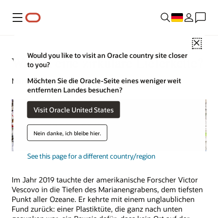
Menü
Close
Would you like to visit an Oracle country site closer
Was ist eine zirkuläre Lieferkette?
to you?
Möchten Sie die Oracle-Seite eines weniger weit
Mark Jackley | Content Strategist | 9. Nov. 2023
entfernten Landes besuchen?
Visit Oracle United States
Nein danke, ich bleibe hier.
See this page for a different country/region
Im Jahr 2019 tauchte der amerikanische Forscher Victor
Vescovo in die Tiefen des Marianengrabens, dem tiefsten
Punkt aller Ozeane. Er kehrte mit einem unglaublichen
Fund zurück: einer Plastiktüte, die ganz nach unten