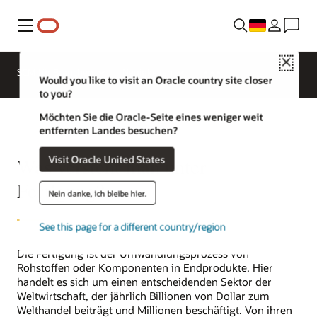
Menü
Close
SCM für Branchen
Neuigkeiten
Would you like to visit an Oracle country site closer
to you?
Möchten Sie die Oracle-Seite eines weniger weit
entfernten Landes besuchen?
Visit Oracle United States
Was versteht man unter
Fertigung?
Nein danke, ich bleibe hier.
See this page for a different country/region
Die Fertigung ist der Umwandlungsprozess von
Rohstoffen oder Komponenten in Endprodukte. Hier
handelt es sich um einen entscheidenden Sektor der
Weltwirtschaft, der jährlich Billionen von Dollar zum
Welthandel beiträgt und Millionen beschäftigt. Von ihren