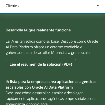
Desarrolla IA que realmente funcione
La IA es tan sólida como su base. Descubre cómo Oracle
AI Data Platform ofrece un entorno confiable y
gobernado para desarrollar IA precisa a gran escala.
sobre
Lee el resumen de la solución (PDF)
Build
AI
That
IA lista para la empresa: crea aplicaciones agénticas
Works
escalables con Oracle AI Data Platform
for
Descubre cómo desarrollar, escalar y desplegar
Business
rápidamente aplicaciones agénticas empresariales con
gobernanza y control total.