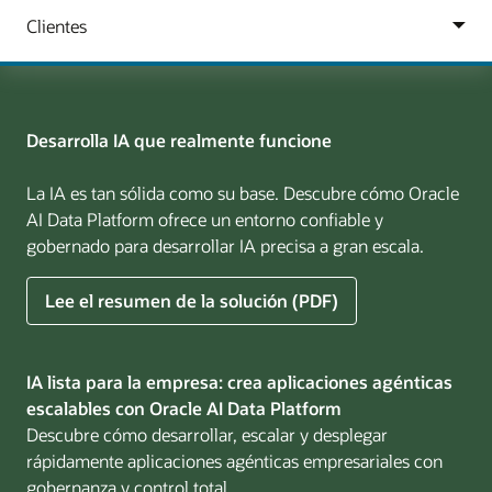
Desarrolla IA que realmente funcione
La IA es tan sólida como su base. Descubre cómo Oracle
AI Data Platform ofrece un entorno confiable y
gobernado para desarrollar IA precisa a gran escala.
sobre
Lee el resumen de la solución (PDF)
Build
AI
That
IA lista para la empresa: crea aplicaciones agénticas
Works
escalables con Oracle AI Data Platform
for
Descubre cómo desarrollar, escalar y desplegar
Business
rápidamente aplicaciones agénticas empresariales con
gobernanza y control total.