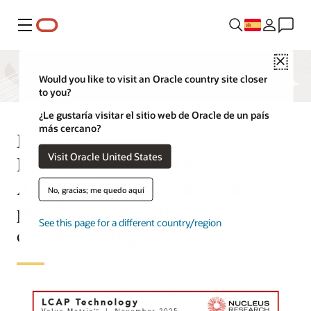
Menú
Close
Would you like to visit an Oracle country site closer
to you?
¿Le gustaría visitar el sitio web de Oracle de un país
más cercano?
Descubre por qué Nucleus
Visit Oracle United States
Research nombró a Oracle
APEX líder en tecnología de
No, gracias; me quedo aquí
plataformas de aplicaciones
See this page for a different country/region
con poco código