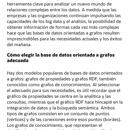
dinero,
herramienta clave para analizar un nuevo mundo de
que
relaciones complejas entre los datos. A medida que las
muestra
empresas y las organizaciones continúan impulsando las
un
capacidades de los big data y el análisis, la posibilidad de
mapa
obtener información de formas cada vez más complejas
visual
hace que las bases de datos orientadas a grafos resulten
de
imprescindibles para las necesidades actuales y los éxitos
clientes
del mañana.
y
cuentas
Cómo elegir la base de datos orientada a grafos
vinculados
adecuada
por
transferencias
Hay dos modelos populares de bases de datos orientados
financieras
a grafos: grafos de propiedades y grafos RDF, también
y
conocidos como grafos de conocimientos. Al seleccionar
el
el adecuado para sus necesidades, es útil recordar que el
código
gráfico de propiedades se centra en la analítica y las
SQL
consultas, mientras que el gráfico RDF hace hincapié en la
correspondiente.
integración de datos y la búsqueda semántica. Ambos
tipos de grafos consisten en un conjunto de puntos
(vértices) y de las conexiones entre esos puntos (bordes).
Los grafos de conocimiento, que representan el