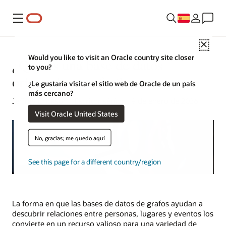
Menú
Close
Would you like to visit an Oracle country site closer
¿Qué es una base de datos
to you?
orientada a grafos?
¿Le gustaría visitar el sitio web de Oracle de un país
más cercano?
Jeffrey Erickson | Escritor sénior | 9 de enero de 2026
Visit Oracle United States
No, gracias; me quedo aquí
See this page for a different country/region
La forma en que las bases de datos de grafos ayudan a
descubrir relaciones entre personas, lugares y eventos los
convierte en un recurso valioso para una variedad de