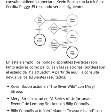
consulta pidiendo conectar a Kevin Bacon con la teleñeco
Cerdita Peggy. El resultado sería el siguiente:
Red
En este ejemplo, los nodos disponibles (vértices) son
de
tanto actores como películas y las relaciones (bordes) son
nodos
el estado de "ha actuado". A partir de aquí, la consulta
que
devuelve los siguientes resultados:
representa
Kevin Bacon actuó en “The River Wild” con Meryl
las
Streep.
siguientes
conexiones:
Meryl Streep actuó en "A Series of Unfortunate
la
Events" de Lemony Snicket con Billy Connolly.
Cerdita
Billy Connolly actuó en “Muppet Treasure Island” con
Peggy