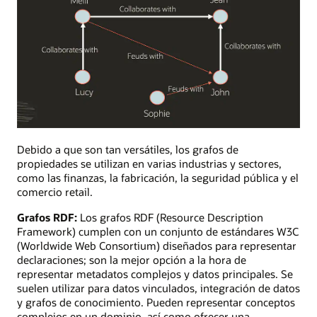
Gráfico
de
Debido a que son tan versátiles, los grafos de
propiedades
propiedades se utilizan en varias industrias y sectores,
que
como las finanzas, la fabricación, la seguridad pública y el
visualiza
comercio retail.
las
Grafos RDF:
Los grafos RDF (Resource Description
relaciones
Framework) cumplen con un conjunto de estándares W3C
de
(Worldwide Web Consortium) diseñados para representar
colaboración
declaraciones; son la mejor opción a la hora de
o
representar metadatos complejos y datos principales. Se
conflictos
suelen utilizar para datos vinculados, integración de datos
entre
y grafos de conocimiento. Pueden representar conceptos
los
complejos en un dominio, así como ofrecer una