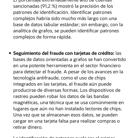
de
bot,
sancionadas (91,2 %) mostró la precisión de los
distribución
una
patrones de identificación. Identificar patrones
de
cuenta
complejos habría sido mucho más largo con una
la
de
base de datos tabular estándar; sin embargo, con la
ley
bot
analítica de grafos, se pueden identificar patrones
de
puede
complejos de forma rápida.
poder.
ser
detectada
Seguimiento del fraude con tarjetas de crédito:
las
por
bases de datos orientadas a grafos se han convertido
el
en una potente herramienta en el sector financiero
mayor
para detectar el fraude. A pesar de los avances en la
número
tecnología antifraude, como el uso de chips
de
integrados en las tarjetas, el fraude aún puede
vecinos
producirse de diversas formas. Los dispositivos de
que
rastreo pueden robar los datos de las bandas
volverán
magnéticas, una técnica que se usa comúnmente en
a
lugares que aún no han instalado lectores de chips.
compartir
Una vez que se almacenan esos datos, se pueden
varias
cargar en una tarjeta falsa para realizar compras o
veces.
retirar dinero.