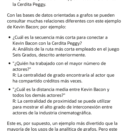
la Cerdita Peggy.
estaba
en
Con las bases de datos orientadas a grafos se pueden
Muppet
consultar muchas relaciones diferentes con este ejemplo
Treasure
de Kevin Bacon; por ejemplo:
Island
con
¿Cuál es la secuencia más corta para conectar a
Billy
Kevin Bacon con la Cerdita Peggy?
Connolly,
A: Análisis de la ruta más corta empleado en el juego
quien
Seis Grados, descrito anteriormente.
actuó
"¿Quién ha trabajado con el mayor número de
en
actores?"
Lemony
R: La centralidad de grado encontraría al actor que
Snicket
ha compartido créditos más veces.
con
Meryl
"¿Cuál es la distancia media entre Kevin Bacon y
Streep,
todos los demás actores?"
quien
R: La centralidad de proximidad se puede utilizar
apareció
para mostrar el alto grado de interconexión entre
en
actores de la industria cinematográfica.
The
River
Este es, por supuesto, un ejemplo más divertido que la
Wild
mayoría de los usos de la analítica de grafos. Pero este