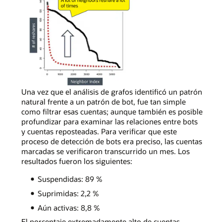
de
curva
simple
que
ve
cuentas
reales
de
redes
sociales,
En
Una vez que el análisis de grafos identificó un patrón
la
un
natural frente a un patrón de bot, fue tan simple
mayoría
gráfico
como filtrar esas cuentas; aunque también es posible
de
de
profundizar para examinar las relaciones entre bots
los
curva
y cuentas reposteadas. Para verificar que este
adyacentes
simple
proceso de detección de bots era preciso, las cuentas
repostearán
que
marcadas se verificaron transcurrido un mes. Los
contenido
representa
resultados fueron los siguientes:
unas
la
Suspendidas: 89 %
cuantas
actividad
veces,
de
Suprimidas: 2,2 %
siguiendo
la
Aún activas: 8,8 %
la
cuenta
forma
de
El porcentaje extremadamente alto de cuentas