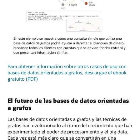
Diagrama
En este ejemplo se muestra cómo una consulta simple que utiliza una
que
base de datos de grafos podría ayudar a detectar el blanqueo de dinero
ilustra
buscando todos los clientes con cuentas que se envían fondos entre sí y
que presentan información similar.
una
consulta
Para obtener información sobre otros casos de uso con
de
bases de datos orientadas a grafos, descargue el ebook
base
gratuito (PDF)
de
datos
de
grafos
El futuro de las bases de datos orientadas
para
a grafos
la
detección
Las bases de datos orientadas a grafos y las técnicas de
de
grafos han evolucionado al ritmo del crecimiento que han
blanqueo
experimentado el poder de procesamiento y el big data.
de
Cada vez está más claro que se convertirán en una