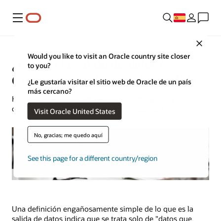
Menú
Close
Would you like to visit an Oracle country site closer
¿Qué es la salida de datos?
to you?
Comparación de entrada y salida
¿Le gustaría visitar el sitio web de Oracle de un país
más cercano?
Kevin Bogusch | Analista sénior de inteligencia de
competencia de Oracle | 22 de enero de 2024
Visit Oracle United States
No, gracias; me quedo aquí
See this page for a different country/region
Una definición engañosamente simple de lo que es la
salida de datos indica que se trata solo de "datos que