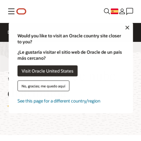
Menú
Close
Descripción general
Multicloud
Nube dedicada
Would you like to visit an Oracle country site closer
to you?
¿Le gustaría visitar el sitio web de Oracle de un país
más cercano?
Soluciones de nube
Visit Oracle United States
distribuida
No, gracias; me quedo aquí
See this page for a different country/region