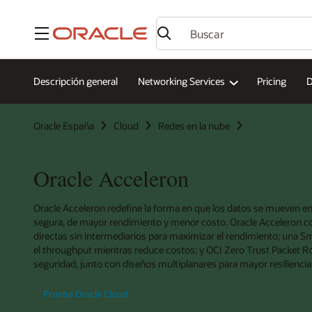
Menú
Descripción general
Networking Services
Pricing
D
Oracle España
Cloud
Redes en la nube
Oracle Acceleron
Oracle Acceleron redefine la forma en que los datos se mueven en 
segura, de mayor rendimiento y menor costo. Oracle Acceleron c
directas sin intermediarios para maximizar el rendimiento; una
el throughput mientras reduce costos; y OCI Zero Trust Packet Rou
seguridad, junto con diseños multiplanares para mayor resiliencia, 
Prueba Oracle Cloud