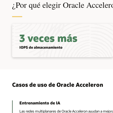
¿Por qué elegir Oracle Acceler
Dedicad
Nueva g
Ayuda a los
Ayuda a los
Ayuda a lo
que mejora 
ancho de b
preservand
saltos inn
fabrics de
una tarjeta
tráfico sig
tráfico po
proveedor
cuellos de
necesario.
TCP, cifrad
3 veces más
clústeres 
red en ser
capas con 
rendimient
rendimiento
típicas de 
IOPS de almacenamiento
Casos de uso de Oracle Acceleron
Entrenamiento de IA
Las redes multiplanares de Oracle Acceleron ayudan a mejor