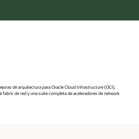
n
joras de arquitectura para Oracle Cloud Infrastructure (OCI),
e fabric de red y una suite completa de aceleradores de network
rador de Fabric:
termediación