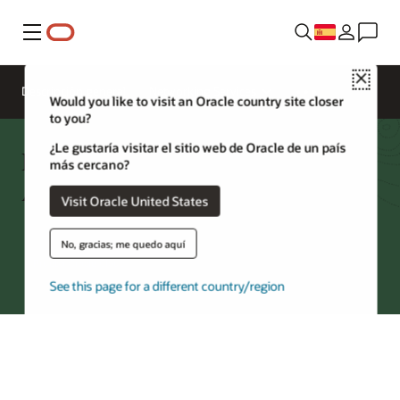
Menú
Close
Descripción general
Networking Services
Would you like to visit an Oracle country site closer
to you?
¿Le gustaría visitar el sitio web de Oracle de un país
Preguntas frecuentes sobre
más cercano?
Acceleron
Visit Oracle United States
No, gracias; me quedo aquí
Prueba Oracle Cloud
See this page for a different country/region