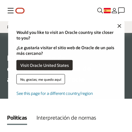
Menú
Close
Privacidad
Would you like to visit an Oracle country site closer
to you?
Presentación
Accessibility
¿Le gustaría visitar el sitio web de Oracle de un país
VPAT
más cercano?
Interpretación de
Aprendizaje y soporte
Visit Oracle United States
estándares y políticas de
accesibilidad de Oracle
No, gracias; me quedo aquí
See this page for a different country/region
Políticas
Interpretación de normas