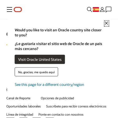
Menú
Close
Would you like to visit an Oracle country site closer
Contactos globales de Oracle
to you?
¿Le gustaría visitar el sitio web de Oracle de un país
más cercano?
Visit Oracle United States
No, gracias; me quedo aquí
See this page for a different country/region
© 2026 Oracle
Términos de uso y privacidad
Canal de Reporte
Opciones de publicidad
Oportunidades laborales
Suscríbete para recibir correos electrónicos
Línea de integridad
Ponte en contacto con nosotros