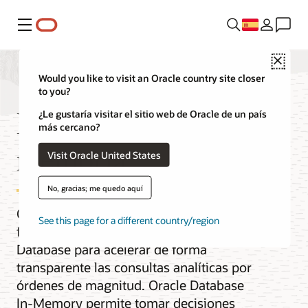
Menú
Close
Would you like to visit an Oracle country site closer
to you?
Base de datos en
¿Le gustaría visitar el sitio web de Oracle de un país
más cercano?
memoria
Visit Oracle United States
No, gracias; me quedo aquí
Oracle Database In-Memory añade
See this page for a different country/region
funcionalidad de columnas a Oracle
Database para acelerar de forma
transparente las consultas analíticas por
órdenes de magnitud. Oracle Database
In-Memory permite tomar decisiones