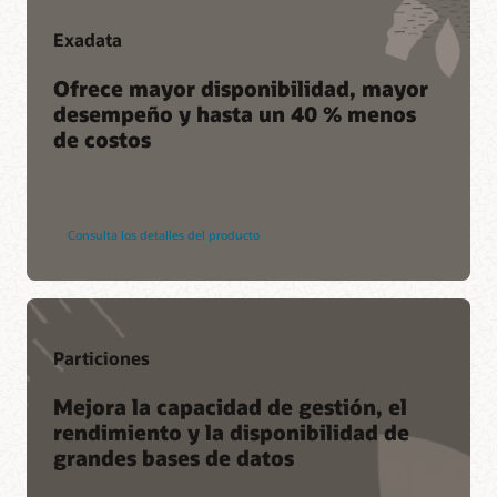
Exadata
Ofrece mayor disponibilidad, mayor
desempeño y hasta un 40 % menos
de costos
Consulta los detalles del producto
Particiones
Mejora la capacidad de gestión, el
rendimiento y la disponibilidad de
grandes bases de datos