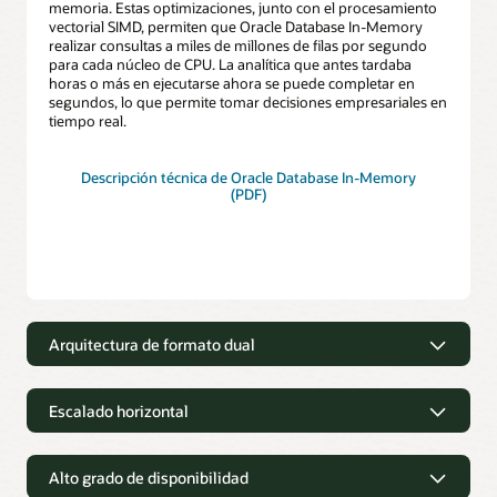
memoria. Estas optimizaciones, junto con el procesamiento
vectorial SIMD, permiten que Oracle Database In-Memory
realizar consultas a miles de millones de filas por segundo
para cada núcleo de CPU. La analítica que antes tardaba
horas o más en ejecutarse ahora se puede completar en
segundos, lo que permite tomar decisiones empresariales en
tiempo real.
Descripción técnica de Oracle Database In-Memory
(PDF)
Arquitectura de formato dual
Arquitectura de formato dual
Escalado horizontal
La arquitectura de formato dual de Oracle Database In-
Memory representa tablas utilizando simultáneamente un
Escalado horizontal
formato tradicional de filas y un nuevo formato de columnas
en memoria. Con ella, puedes ejecutar el procesamiento de
Alto grado de disponibilidad
Oracle Database In-Memory permite un escalado
transacciones y la elaboración de informes analíticos sobre