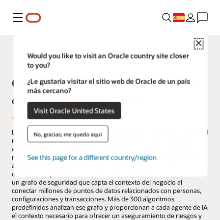
Menú
Close
Would you like to visit an Oracle country site closer
to you?
Gestión de riesgos y cumplimiento
¿Le gustaría visitar el sitio web de Oracle de un país
más cercano?
de Oracle Fusion Cloud
Visit Oracle United States
Los enfoques tradicionales de cumplimiento ya no pueden seguir el
No, gracias; me quedo aquí
ritmo de los procesos impulsados por IA. Oracle Risk Management
and Compliance utiliza equipos de agentes de IA para planificar,
See this page for a different country/region
razonar y llevar a cabo controles financieros, pruebas de auditoría y
aseguramiento de la ciberseguridad mediante marcos de control
diseñados específicamente para Fusion. La solución funciona sobre
un grafo de seguridad que capta el contexto del negocio al
conectar millones de puntos de datos relacionados con personas,
configuraciones y transacciones. Más de 300 algoritmos
predefinidos analizan ese grafo y proporcionan a cada agente de IA
el contexto necesario para ofrecer un aseguramiento de riesgos y