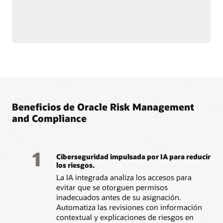
acelerar las pruebas en los
datos empresariales.
procesos mencionados
anteriormente.
Consulta la hoja de datos de Risk Management and
Compliance (PDF)
Beneficios de Oracle Risk Management
and Compliance
1
Ciberseguridad impulsada por IA para reducir
los riesgos.
La IA integrada analiza los accesos para
evitar que se otorguen permisos
inadecuados antes de su asignación.
Automatiza las revisiones con información
contextual y explicaciones de riesgos en