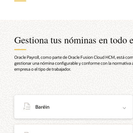
Clien
Amplí
su per
globa
Gestiona tus nóminas en todo 
Payro
confi
Paga a 
Aprovec
de 60 p
con par
Oracle Payroll, como parte de Oracle Fusion Cloud HCM, está co
motor d
globale
gestionar una nómina configurable y conforme con la normativa a 
nube qu
emplea
empresa o el tipo de trabajador.
Fusion
países.
Adapta 
Brinda 
requisit
nómina 
específ
directa
mediant
Payroll 
reglas 
la acti
Baréin
Cumple 
proveed
global, 
Admite 
organiz
específ
público
transac
organiz
efectiv