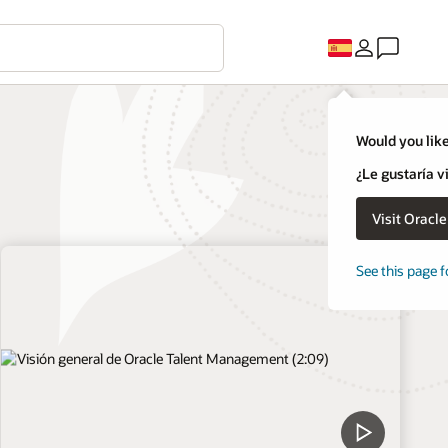
Would you like
¿Le gustaría v
Visit Oracl
See this page f