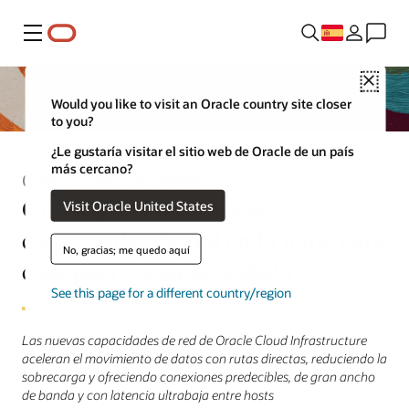
Menú
Close
Would you like to visit an Oracle country site closer
to you?
¿Le gustaría visitar el sitio web de Oracle de un país
más cercano?
Comunicado de prensa
Oracle presenta nuevas
Visit Oracle United States
capacidades de red en la nube para
No, gracias; me quedo aquí
cualquier carga de trabajo
See this page for a different country/region
Las nuevas capacidades de red de Oracle Cloud Infrastructure
aceleran el movimiento de datos con rutas directas, reduciendo la
sobrecarga y ofreciendo conexiones predecibles, de gran ancho
de banda y con latencia ultrabaja entre hosts