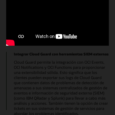
Resuelto: corregido mediante otro proceso
Descartado: cerrado
La herramienta de detección de amenazas supervisa
de forma proactiva los incidentes en ciernes a
medida que se desarrollan y ofrece una visión
completa de la cadena de eventos que impulsa la
puntuación.
Integrar Cloud Guard con herramientas SIEM externas
Cloud Guard permite la integración con OCI Events,
OCI Notifications y OCI Functions para proporcionar
una extensibilidad sólida. Esto significa que los
clientes pueden exportar sus logs de Cloud Guard
que contienen datos de problemas de detección de
amenazas a sus sistemas centralizados de gestión de
eventos e información de seguridad externa (SIEM)
(como IBM QRadar y Splunk) para llevar a cabo más
análisis y acciones. También tienen la opción de crear
tickets en sus sistemas de gestión de servicios para
abordar los problemas identificados.