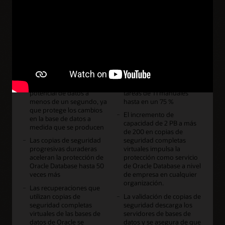
Ver los detalles del producto
Ver el video (1:47)
Características
La protección permanente
Las recuperaciones
reduce la pérdida
automatizadas reducen las
potencial de datos a
tareas de TI manuales
menos de un segundo, ya
hasta en un 75 %
que protege los cambios
El incremento de
en la base de datos a
capacidad de 2 PB a más
medida que se producen
de 200 en copias de
Las copias de seguridad
seguridad completas
progresivas duraderas
virtuales impulsa la
aceleran la protección de
protección como servicio
Oracle Database hasta 50
de Oracle Database a nivel
veces más
de empresa en cualquier
organización.
Las recuperaciones que
utilizan copias de
La validación de copias de
seguridad completas
seguridad descarga los
virtuales de las bases de
servidores de bases de
datos de Oracle se
datos y se asegura de que