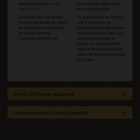
ejecutan hasta
8 veces
las copias de seguridad
más rápido
sean recuperables
La integración de RMAN
La supervisión en tiempo
protege las bases de datos
real y los informes
de Oracle que se ejecutan
automatizados simplifican
en prácticamente
el cumplimiento legal, ya
cualquier plataforma
que proporcionan el
estado de recuperación
más reciente de todas las
bases de datos protegidas
de Oracle.
Oracle ZFS Storage Appliance
Almacenamiento empresarial de alto
rendimiento, optimizado para Oracle
Librerías de cintas Oracle StorageTek
y la nube
Protección y archivo de datos fuera de
Oracle ZFS Storage Appliance es un sistema de
línea
almacenamiento empresarial de alto rendimiento,
optimizado para cargas de trabajo de Oracle e integración en
Las bibliotecas de cintas Oracle StorageTek brindan