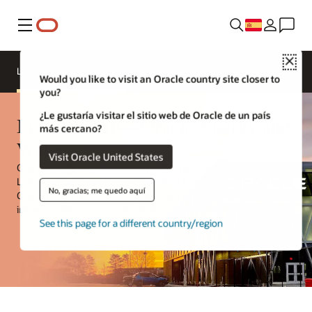
Menú
Clo
Laboratorio de innovación
Would you like to visit an Oracle country site closer to
you?
¿Le gustaría visitar el sitio web de Oracle de un país
Industry Lab—Oracle Energy and
más cercano?
Water
Visit Oracle United States
Oracle Energy and Water ahora forma parte de Oracle Industry
Lab, un espacio práctico que permite a Oracle Energy and Water,
No, gracias; me quedo aquí
Oracle Construction and Engineering y Oracle Communications
inspirar, colaborar, innovar y explorar con los clientes.
See this page for a different country/region
Conoce una serie de datos interesantes sobre el laboratorio (PDF)