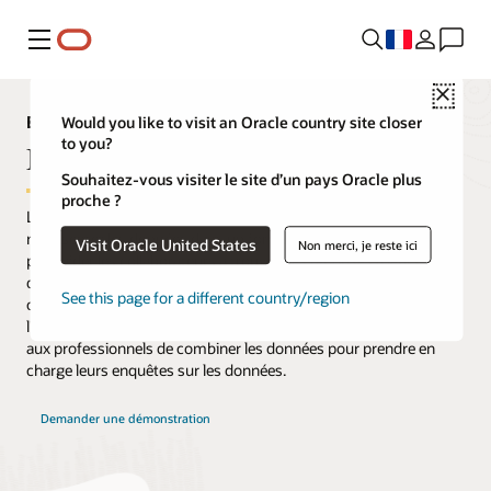
Menu
Close
Explorateur des capacités analytiques
Would you like to visit an Oracle country site closer
to you?
Modèle de données
Souhaitez-vous visiter le site d’un pays Oracle plus
proche ?
La modélisation des données est le processus qui consiste à
représenter les données dans un formulaire facile à comprendre
Visit Oracle United States
Non merci, je reste ici
pour aider les collaborateurs à trouver des réponses à leurs
questions. La modélisation des données nécessite une approche
See this page for a different country/region
centralisée pour garantir la cohérence des mesures de
l'entreprise, ainsi qu'une approche en libre-service permettant
aux professionnels de combiner les données pour prendre en
charge leurs enquêtes sur les données.
Demander une démonstration