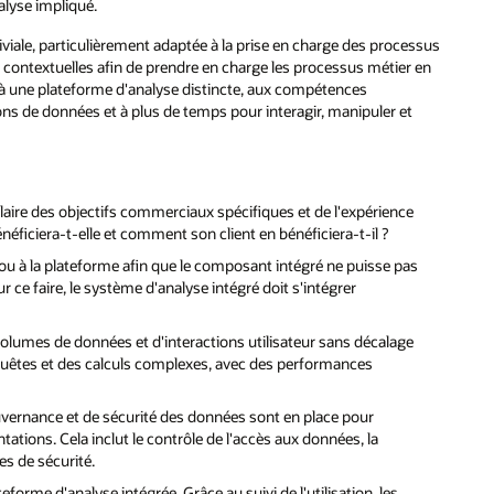
lyse impliqué.
iviale, particulièrement adaptée à la prise en charge des processus
s contextuelles afin de prendre en charge les processus métier en
er à une plateforme d'analyse distincte, aux compétences
ions de données et à plus de temps pour interagir, manipuler et
aire des objectifs commerciaux spécifiques et de l'expérience
énéficiera-t-elle et comment son client en bénéficiera-t-il ?
on ou à la plateforme afin que le composant intégré ne puisse pas
 ce faire, le système d'analyse intégré doit s'intégrer
volumes de données et d'interactions utilisateur sans décalage
quêtes et des calculs complexes, avec des performances
uvernance et de sécurité des données sont en place pour
ations. Cela inclut le contrôle de l'accès aux données, la
ies de sécurité.
eforme d'analyse intégrée. Grâce au suivi de l'utilisation, les