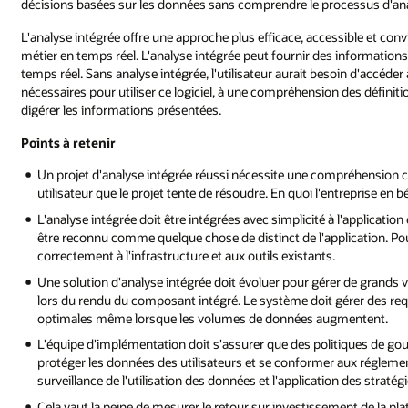
décisions basées sur les données sans comprendre le processus d'ana
L'analyse intégrée offre une approche plus efficace, accessible et conv
métier en temps réel. L'analyse intégrée peut fournir des information
temps réel. Sans analyse intégrée, l'utilisateur aurait besoin d'accéd
nécessaires pour utiliser ce logiciel, à une compréhension des définit
digérer les informations présentées.
Points à retenir
Un projet d'analyse intégrée réussi nécessite une compréhension cl
utilisateur que le projet tente de résoudre. En quoi l'entreprise en b
L'analyse intégrée doit être intégrées avec simplicité à l'applicati
être reconnu comme quelque chose de distinct de l'application. Pour
correctement à l'infrastructure et aux outils existants.
Une solution d'analyse intégrée doit évoluer pour gérer de grands 
lors du rendu du composant intégré. Le système doit gérer des re
optimales même lorsque les volumes de données augmentent.
L'équipe d'implémentation doit s'assurer que des politiques de go
protéger les données des utilisateurs et se conformer aux réglement
surveillance de l'utilisation des données et l'application des stratég
Cela vaut la peine de mesurer le retour sur investissement de la plat