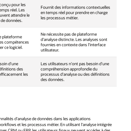
conçu pour les
Fournit des informations contextuelles
emps réel. Les
en temps réel pour prendre en charge
ouvent attendre le
les processus métier.
e de données.
Ne nécessite pas de plateforme
ne plateforme
d'analyse distincte. Les analyses sont
 les compétences
fournies en contexte dans l'interface
r ce logiciel.
utilisateur.
esoin d'une
Les utilisateurs n'ont pas besoin d'une
finitions des
compréhension approfondie du
efficacement les
processus d'analyse ou des définitions
des données.
onnalités d'analyse de données dans les applications
rkflows et les processus métier. En utilisant l'analyse intégrée
tèmes CRM ou ERP, les utilisateurs finaux peuvent accéder à des