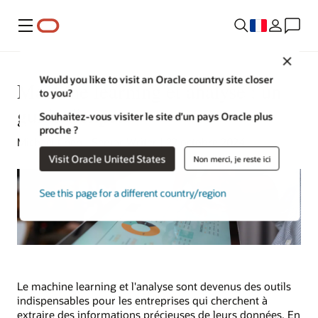
Menu
Close
Would you like to visit an Oracle country site closer
Machine learning et analyse : un
to you?
guide d'expert
Souhaitez-vous visiter le site d’un pays Oracle plus
proche ?
Michael Chen | Senior Writer | 22 octobre 2024
Visit Oracle United States
Non merci, je reste ici
See this page for a different country/region
Le machine learning et l'analyse sont devenus des outils
indispensables pour les entreprises qui cherchent à
extraire des informations précieuses de leurs données. En