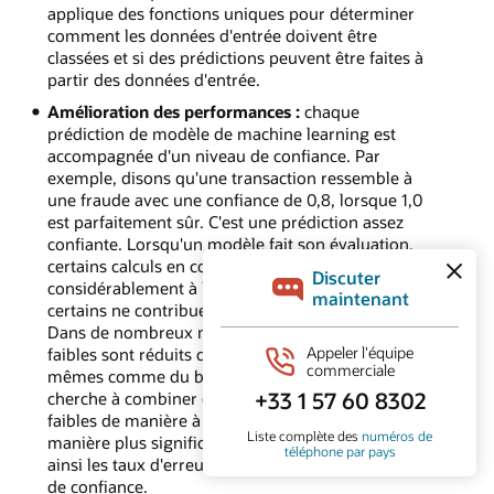
applique des fonctions uniques pour déterminer
comment les données d'entrée doivent être
classées et si des prédictions peuvent être faites à
partir des données d'entrée.
Amélioration des performances :
chaque
prédiction de modèle de machine learning est
accompagnée d'un niveau de confiance. Par
exemple, disons qu'une transaction ressemble à
une fraude avec une confiance de 0,8, lorsque 1,0
est parfaitement sûr. C'est une prédiction assez
confiante. Lorsqu'un modèle fait son évaluation,
certains calculs en cours de route contribueront
considérablement à la prévision, tandis que
certains ne contribueront pas beaucoup du tout.
Dans de nombreux modèles, les contributeurs
faibles sont réduits car ils apparaissent par eux-
mêmes comme du bruit. Le gradient boosting
cherche à combiner certains de ces contributeurs
faibles de manière à ce qu'ils contribuent de
manière plus significative à la prédiction, réduisant
ainsi les taux d'erreur et augmentant les notations
de confiance.