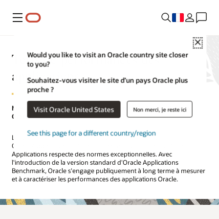
Menu
Close
Tests de performances des
Would you like to visit an Oracle country site closer
to you?
applications
Souhaitez-vous visiter le site d’un pays Oracle plus
proche ?
Mesures pour l'évaluation des performances des applications
Visit Oracle United States
Non merci, je reste ici
Oracle
See this page for a different country/region
Les performances sont d'une importance cruciale pour les clients
Oracle Applications, et Oracle s'engage à veiller à ce qu'Oracle
Applications respecte des normes exceptionnelles. Avec
l'introduction de la version standard d'Oracle Applications
Benchmark, Oracle s'engage publiquement à long terme à mesurer
et à caractériser les performances des applications Oracle.