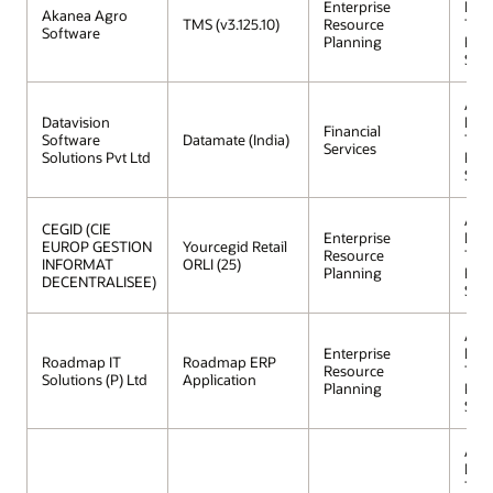
Enterprise
Data
Akanea Agro
TMS (v3.125.10)
Resource
Tran
Software
Planning
Proc
Serv
Aut
Datavision
Data
Financial
Software
Datamate (India)
Tran
Services
Solutions Pvt Ltd
Proc
Serv
Aut
CEGID (CIE
Enterprise
Data
EUROP GESTION
Yourcegid Retail
Resource
Tran
INFORMAT
ORLI (25)
Planning
Proc
DECENTRALISEE)
Serv
Aut
Enterprise
Data
Roadmap IT
Roadmap ERP
Resource
Tran
Solutions (P) Ltd
Application
Planning
Proc
Serv
Aut
Data
Tran