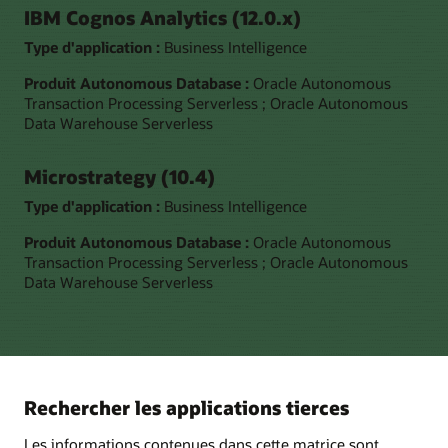
IBM Cognos Analytics (12.0.x)
Type d'application :
Business Intelligence
Produit Autonomous Database :
Oracle Autonomous
Transaction Processing Serverless ; Oracle Autonomous
Data Warehouse Serverless
Microstrategy (10.4)
Type d'application :
Business Intelligence
Produit Autonomous Database :
Oracle Autonomous
Transaction Processing Serverless ; Oracle Autonomous
Data Warehouse Serverless
Rechercher les applications tierces
Les informations contenues dans cette matrice sont