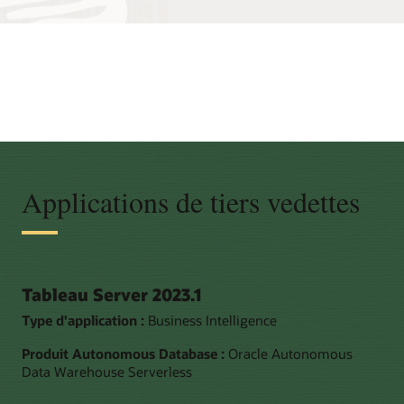
Applications de tiers vedettes
Tableau Server 2023.1
Type d'application :
Business Intelligence
Produit Autonomous Database :
Oracle Autonomous
Data Warehouse Serverless