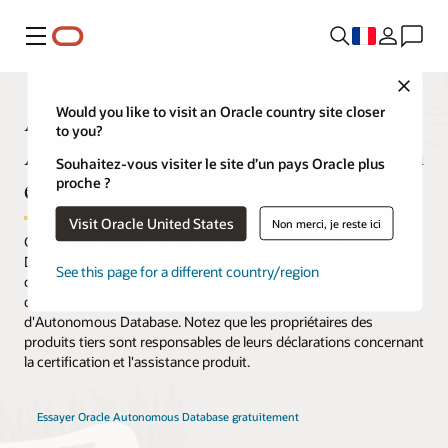
Menu
Close
Applications tierces Oracle
Would you like to visit an Oracle country site closer
to you?
Autonomous Database - Validation
Souhaitez-vous visiter le site d’un pays Oracle plus
et compatibilité
proche ?
Visit Oracle United States
Non merci, je reste ici
Cette page contient la matrice de validation Autonomous
Database pour les applications et outils tiers. Sauf indication
See this page for a different country/region
contraire, les outils et applications répertoriés dans le tableau ci-
dessous sont pris en charge par tous les types de déploiement
d'Autonomous Database. Notez que les propriétaires des
produits tiers sont responsables de leurs déclarations concernant
la certification et l'assistance produit.
Essayer Oracle Autonomous Database gratuitement