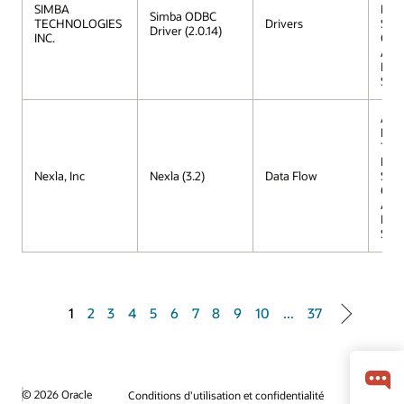
SIMBA
Proc
Simba ODBC
TECHNOLOGIES
Drivers
Serv
Driver (2.0.14)
INC.
Orac
Aut
Lak
Serv
Aut
Data
Tran
Proc
Nexla, Inc
Nexla (3.2)
Data Flow
Serv
Orac
Aut
Lak
Serv
1
2
3
4
5
6
7
8
9
10
...
37
© 2026 Oracle
Conditions d'utilisation et confidentialité