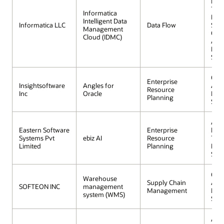
Data
Tran
Informatica
Proc
Intelligent Data
Informatica LLC
Data Flow
Serv
Management
Orac
Cloud (IDMC)
Aut
Lak
Serv
Orac
Enterprise
Insightsoftware
Angles for
Aut
Resource
Inc
Oracle
Lak
Planning
Serv
Aut
Eastern Software
Enterprise
Data
Systems Pvt
ebiz AI
Resource
Tran
Limited
Planning
Proc
Serv
Orac
Warehouse
Supply Chain
Aut
SOFTEON INC
management
Management
Lak
system (WMS)
Serv
Aut