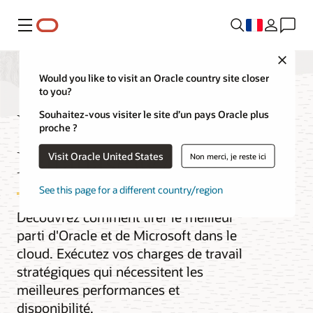
Menu
Close
Would you like to visit an Oracle country site closer
to you?
Vidéos Oracle
Souhaitez-vous visiter le site d’un pays Oracle plus
proche ?
Database@Azure
Visit Oracle United States
Non merci, je reste ici
See this page for a different country/region
Découvrez comment tirer le meilleur
parti d'Oracle et de Microsoft dans le
cloud. Exécutez vos charges de travail
stratégiques qui nécessitent les
meilleures performances et
disponibilité.