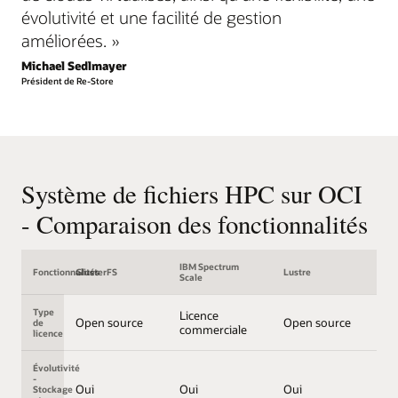
évolutivité et une facilité de gestion
améliorées. »
Michael Sedlmayer
Président de Re-Store
Système de fichiers HPC sur OCI
- Comparaison des fonctionnalités
IBM Spectrum
Fonctionnalités
GlusterFS
Lustre
Scale
Type
Licence
Open source
Open source
de
commerciale
licence
Évolutivité
-
Oui
Oui
Oui
Stockage