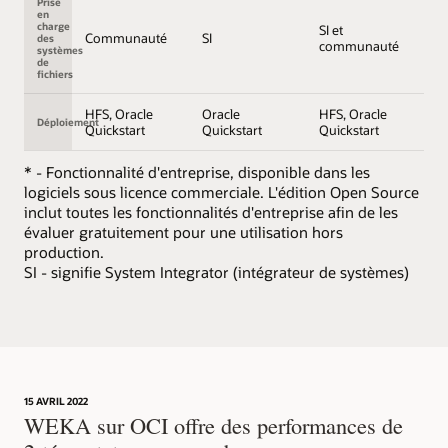
Prise
en
charge
SI et
Communauté
SI
des
communauté
systèmes
de
fichiers
HFS, Oracle
Oracle
HFS, Oracle
Déploiement
Quickstart
Quickstart
Quickstart
* - Fonctionnalité d'entreprise, disponible dans les
logiciels sous licence commerciale. L'édition Open Source
inclut toutes les fonctionnalités d'entreprise afin de les
évaluer gratuitement pour une utilisation hors
production.
SI - signifie System Integrator (intégrateur de systèmes)
15 AVRIL 2022
WEKA sur OCI offre des performances de