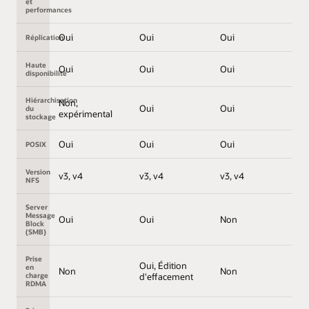
et
performances
Oui
Oui
Oui
Réplication
Haute
Oui
Oui
Oui
disponibilité
Hiérarchisation
Non,
Oui
Oui
du
expérimental
stockage
Oui
Oui
Oui
POSIX
Version
v3, v4
v3, v4
v3, v4
NFS
Server
Message
Oui
Oui
Non
Block
(SMB)
Prise
Oui, Édition
en
Non
Non
charge
d'effacement
RDMA