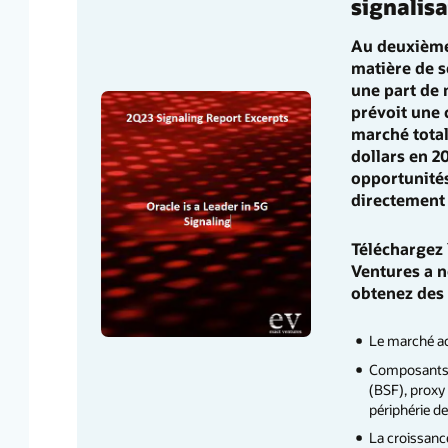
signalis
Au deuxième
matière de s
une part de
prévoit une 
marché total
dollars en 2
opportunités
directement
Téléchargez 
Ventures a n
obtenez des 
Le marché ac
Composants r
(BSF), proxy
périphérie d
La croissance