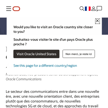
Menu
Close
Would you like to visit an Oracle country site closer
to you?
Souhaitez-vous visiter le site d’un pays Oracle plus
proche ?
L'avenir de l'analyse 5G : Oracle
Visit Oracle United States
Non merci, je reste ici
Communications lance Network
Analytics Data Director
See this page for a different country/region
Matthew Beal, vice-président senior du développement logiciel,
Oracle Communications
Le secteur des communications entre dans une nouvelle
ère, avec une nouvelle orientation client, des entreprises
plutôt que des consommateurs, de nouvelles
technologies 5G et de cloud, et des approches du travail