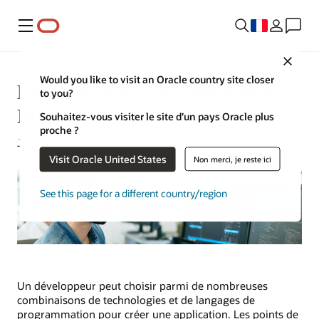
Menu
Close
Would you like to visit an Oracle country site closer
Explication des piles MEAN ou
to you?
MERN
Souhaitez-vous visiter le site d’un pays Oracle plus
proche ?
Jeffrey Erickson | Content Strategist | 26 juin 2024
Visit Oracle United States
Non merci, je reste ici
See this page for a different country/region
Un développeur peut choisir parmi de nombreuses
combinaisons de technologies et de langages de
programmation pour créer une application. Les points de