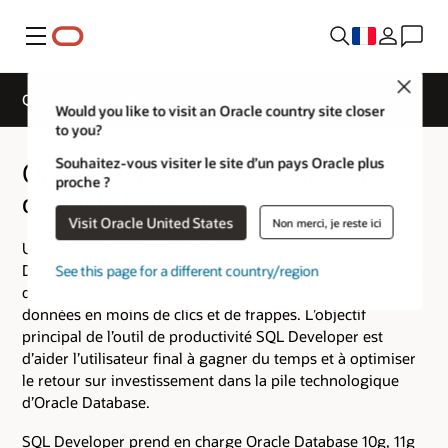
Menu
Close
Qu’est-ce que SQL Developer ?
Would you like to visit an Oracle country site closer
to you?
Souhaitez-vous visiter le site d’un pays Oracle plus
Oracle SQL Developer est l’IDE
proche ?
d’Oracle Database
Visit Oracle United States
Non merci, je reste ici
Une interface utilisateur graphique gratuite, Oracle SQL
Developer, permet aux utilisateurs et aux administrateurs
See this page for a different country/region
de base de données d’effectuer leurs tâches de base de
données en moins de clics et de frappes. L’objectif
principal de l’outil de productivité SQL Developer est
d’aider l’utilisateur final à gagner du temps et à optimiser
le retour sur investissement dans la pile technologique
d’Oracle Database.
SQL Developer prend en charge Oracle Database 10g, 11g